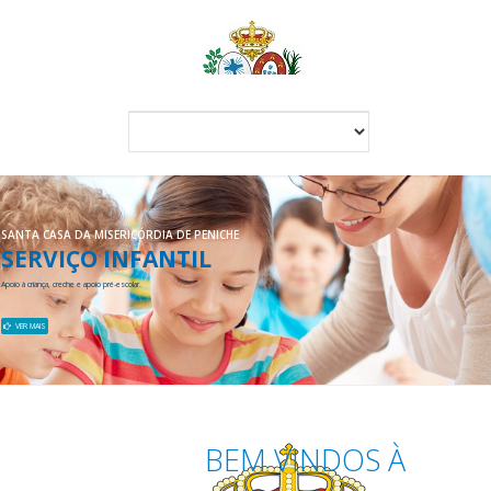
SANTA CASA DA MISERICÓRDIA DE PENICHE
SERVIÇO INFANTIL
Apoio à criança, creche e apoio pré-escolar.
VER MAIS
BEM VINDOS À