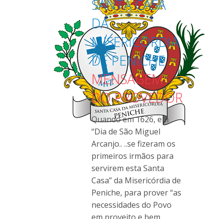
SANTA CASA
DA
MISERICÓRDIA
DE PENICHE
MENSAGEM
DO PROVEDOR
Quando em 1626, em
“Dia de São Miguel
Arcanjo.. ..se fizeram os
primeiros irmãos para
servirem esta Santa
Casa” da Misericórdia de
Peniche, para prover “as
necessidades do Povo
em proveito e bem