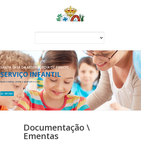
SANTA CASA DA MISERICÓRDIA DE PENICHE
SERVIÇO INFANTIL
Apoio à criança, creche e apoio pré-escolar.
VER MAIS
Documentação \
Ementas